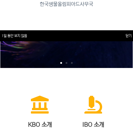
한국생물올림피아드사무국
1일 동안 보지 않음
닫기
KBO 소개
IBO 소개