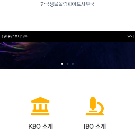
한국생물올림피아드사무국
1일 동안 보지 않음
닫기
KBO 소개
IBO 소개