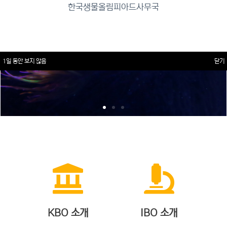
한국생물올림피아드사무국
1일 동안 보지 않음
닫기
KBO 소개
IBO 소개