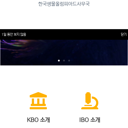
한국생물올림피아드사무국
1일 동안 보지 않음
닫기
KBO 소개
IBO 소개