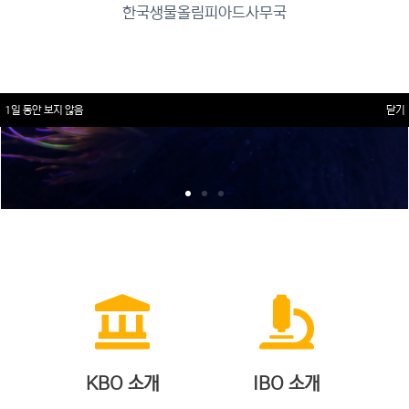
한국생물올림피아드사무국
1일 동안 보지 않음
닫기
KBO 소개
IBO 소개