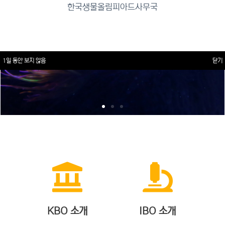
한국생물올림피아드사무국
1일 동안 보지 않음
닫기
KBO 소개
IBO 소개