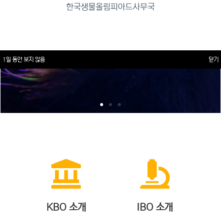
한국생물올림피아드사무국
1일 동안 보지 않음
닫기
KBO 소개
IBO 소개