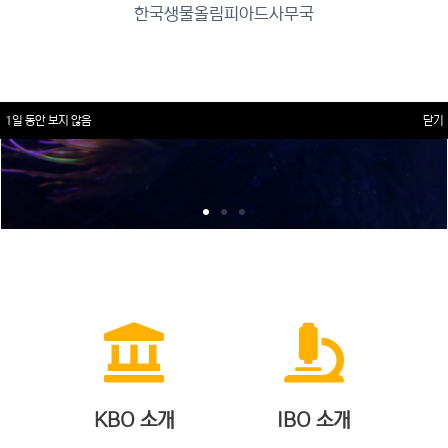
한국생물올림피아드사무국
1일 동안 보지 않음
닫기
KBO 소개
IBO 소개