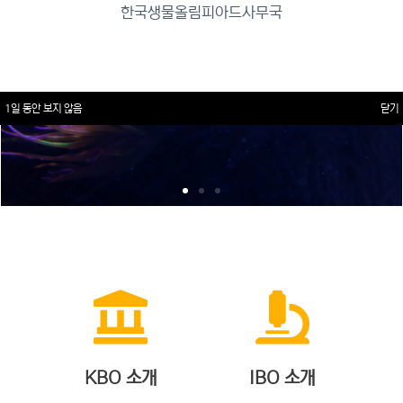
한국생물올림피아드사무국
1일 동안 보지 않음
닫기
KBO 소개
IBO 소개