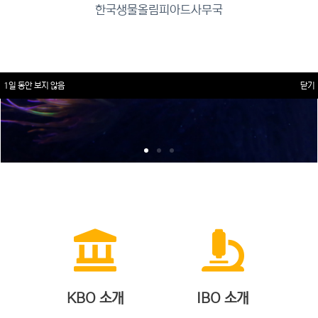
한국생물올림피아드사무국
1일 동안 보지 않음
닫기
KBO 소개
IBO 소개