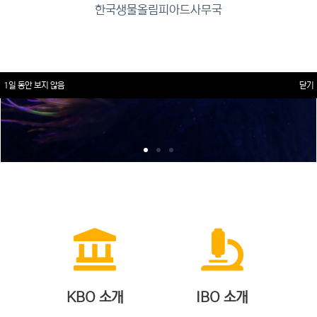
한국생물올림피아드사무국
1일 동안 보지 않음
닫기
KBO 소개
IBO 소개