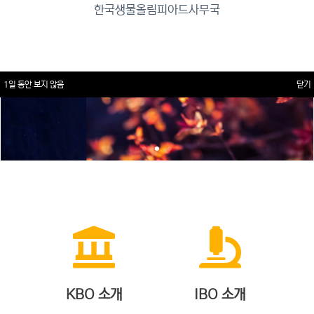
한국생물올림피아드사무국
1일 동안 보지 않음
닫기
KBO 소개
IBO 소개