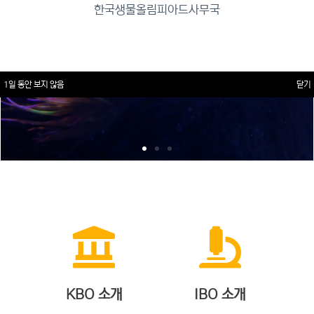
한국생물올림피아드사무국
1일 동안 보지 않음
닫기
KBO 소개
IBO 소개