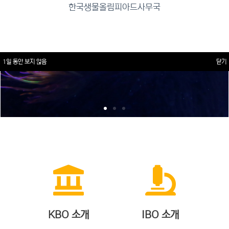
한국생물올림피아드사무국
1일 동안 보지 않음
닫기
KBO 소개
IBO 소개