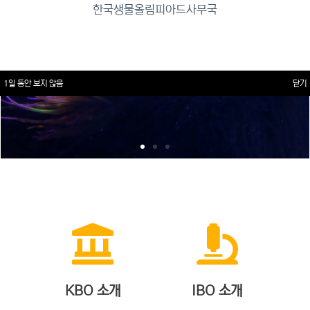
한국생물올림피아드사무국
1일 동안 보지 않음
닫기
KBO 소개
IBO 소개