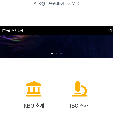
한국생물올림피아드사무국
1일 동안 보지 않음
닫기
KBO 소개
IBO 소개